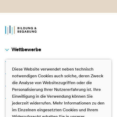
Wettbewerbe
Akademien
Fremdsprachen
Diese Website verwendet neben technisch
Mathematik
Begabungslotse
notwendigen Cookies auch solche, deren Zweck
GamesTalente
die Analyse von Websitezugriffen oder die
Hybrider Lernraum
Personalisierung Ihrer Nutzererfahrung ist. Ihre
Einwilligung in die Verwendung können Sie
Über uns
jederzeit widerrufen. Mehr Informationen zu den
im Einzelnen eingesetzten Cookies und Ihrem
Leitbild
Widerrufsrecht erhalten Sie in unserer