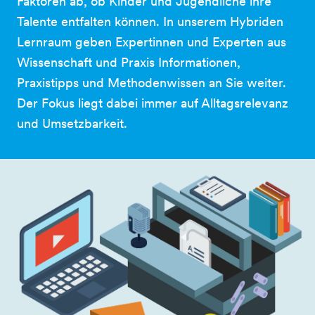
Faktoren ab, ob Kinder und Jugendliche ihre
Talente entfalten können. In unserem Hybriden
Lernraum geben Expertinnen und Experten aus
Wissenschaft und Praxis Informationen,
Praxistipps und Methodenwissen an Sie weiter.
Der Fokus liegt dabei immer auf Alltagsrelevanz
und Umsetzbarkeit.