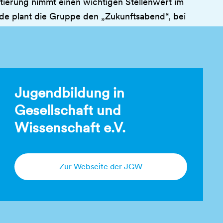
tierung nimmt einen wichtigen Stellenwert im
de plant die Gruppe den „Zukunftsabend“, bei
nnen und Teilnehmer über Studien- und
auch Studienfinanzierung und
 informieren können – ein Programmpunkt, der
lerAkademie (DSA) übernommen wurde.
e JGW-Akademien in Ablauf und Terminologie eng
Jugendbildung in
ept der DSA an. Das hängt auch mit der
Gesellschaft und
zusammen, der im Jahr 2004 von ehemaligen DSA-
Wissenschaft e.V.
ufe gehoben wurde. Beflügelt durch ihre
 den JGW mit dem Ziel, weitere Akademien nach
n SchülerAkademie auszurichten. Da die jährlich
Zur Webseite der JGW
eitgestellten Plätze nicht für alle zur Teilnahme
che ausreichen, können durch die zusätzlichen
endliche von dem Förderangebot profitieren.