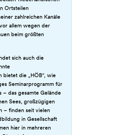
n Ortsteilen
iner zahlreichen Kanäle
 vor allem wegen der
auen beim größten
indet sich auch die
nnte
 bietet die „HÖB“, wie
ltiges Seminarprogramm für
s – das gesamte Gelände
inen Sees, großzügigen
– finden seit vielen
bildung in Gesellschaft
men hier in mehreren