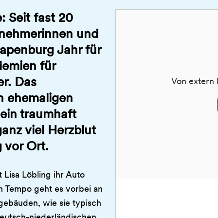
 Seit fast 20
ilnehmerinnen und
apenburg Jahr für
emien für
er. Das
Von extern 
n ehemaligen
ein traumhaft
nz viel Herzblut
 vor Ort.
Lisa Löbling ihr Auto
n Tempo geht es vorbei an
gebäuden, wie sie typisch
deutsch-niederländischen