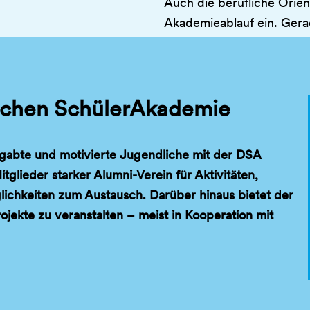
Auch die berufliche Orien
Akademieablauf ein. Gera
dem sich die Teilnehmeri
Ausbildungsberufe, aber 
Stipendienmöglichkeiten,
tschen SchülerAkademie
von der Deutschen Schü
Überhaupt lehnen sich di
an das pädagogische Konz
gabte und motivierte Jugendliche mit der DSA
Geschichte des Vereins 
tglieder starker Alumni-Verein für Aktivitäten,
Teilnehmenden aus der Ta
lichkeiten zum Austausch. Darüber hinaus bietet der
Erlebnisse gründeten sie
ekte zu veranstalten – meist in Kooperation mit
dem Konzept der Deutsche
von Bildung & Begabung ber
vorgeschlagenen Jugendli
Akademien noch mehr Jug