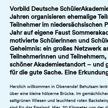
Vorbild Deutsche SchülerAkademie:
Jahren organisieren ehemalige Te
Teilnehmer im niedersächsischen P
Jahr auf eigene Faust Sommerakad
motivierte Schülerinnen und Schül
Geheimnis: ein großes Netzwerk a
Teilnehmerinnen und Teilnehmern, 
schöner Akademiestandort – und ga
für die gute Sache. Eine Erkundung
Herzlich willkommen in Obenende! Behutsam lenkt 
über eine kleine hölzerne Brücke. Im gemächliche
sattgrünen Wiesen und leuchtend roten Backstein
sind für das Emsland. Hier, 20 Kilometer von der 