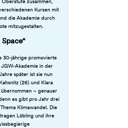
r Oberstufe zusammen,
 verschiedenen Kursen mit
und die Akademie durch
te mitzugestalten.
e Space“
ie 30-jährige promovierte
er JGW-Akademie in der
ahre später ist sie nun
Kahsnitz (26) und Klara
mie übernommen – genauer
nn es gibt pro Jahr drei
 Thema Klimawandel. Die
tragen Löbling und ihre
wissbegierige